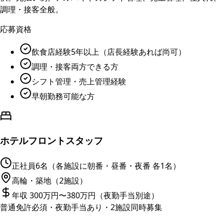
調理・接客全般。
応募資格
飲食店経験5年以上（店長経験あれば尚可）
調理・接客両方できる方
シフト管理・売上管理経験
早朝勤務可能な方
ホテルフロントスタッフ
正社員
6名（各施設に朝番・昼番・夜番 各1名）
高輪・築地（2施設）
年収 300万円〜380万円（夜勤手当別途）
普通免許必須・夜勤手当あり・2施設同時募集