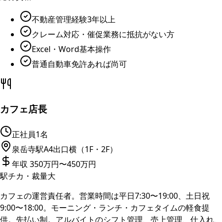
不動産管理経験3年以上
クレーム対応・催促業務に抵抗がない方
Excel・Word基本操作
普通自動車免許あれば尚可
カフェ店長
正社員
1名
泉岳寺駅A4出口横（1F・2F）
年収 350万円〜450万円
駅チカ・裁量大
カフェの運営責任者。営業時間は平日7:30〜19:00、土日祝
9:00〜18:00。モーニング・ランチ・カフェタイムの軽食提
供。先払い制。アルバイトのシフト管理、売上管理、仕入れ、