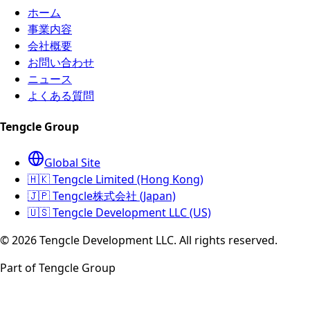
ホーム
事業内容
会社概要
お問い合わせ
ニュース
よくある質問
Tengcle Group
Global Site
🇭🇰 Tengcle Limited (Hong Kong)
🇯🇵 Tengcle株式会社 (Japan)
🇺🇸 Tengcle Development LLC (US)
©
2026
Tengcle Development LLC.
All rights reserved.
Part of Tengcle Group